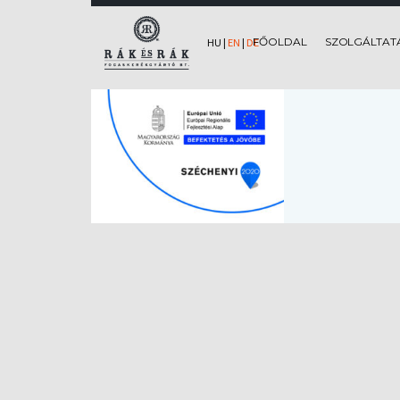
FŐOLDAL
SZOLGÁLTAT
HU
|
EN
|
DE