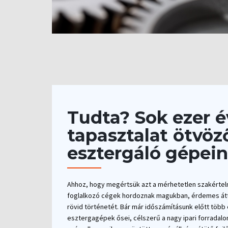
Tudta? Sok ezer é
tapasztalat ötvöz
esztergáló gépei
Ahhoz, hogy megértsük azt a mérhetetlen szakértelm
foglalkozó cégek hordoznak magukban, érdemes átt
rövid történetét. Bár már időszámításunk előtt több
esztergagépek ősei, célszerű a nagy ipari forradalom 