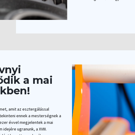
vnyi
ődik a mai
nkben!
et, amit az esztergálással
ekinteni ennek a mesterségnek a
 ezer évvel megjelentek a mai
idejére ugranunk, a XVIII.