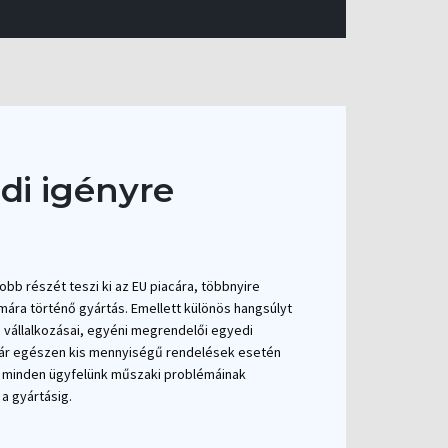
di igényre
b részét teszi ki az EU piacára, többnyire
ára történő gyártás. Emellett különös hangsúlyt
 vállalkozásai, egyéni megrendelői egyedi
kár egészen kis mennyiségű rendelések esetén
nk minden ügyfelünk műszaki problémáinak
a gyártásig.