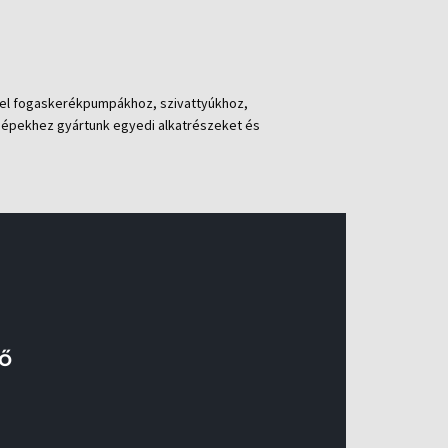
ivel fogaskerékpumpákhoz, szivattyúkhoz,
 gépekhez gyártunk egyedi alkatrészeket és
ő