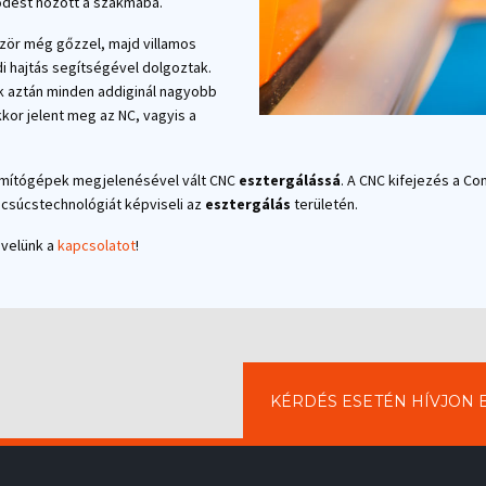
lődést hozott a szakmába.
ször még gőzzel, majd villamos
 hajtás segítségével dolgoztak.
k aztán minden addiginál nagyobb
kkor jelent meg az NC, vagyis a
mítógépek megjelenésével vált CNC
esztergálássá
. A CNC kifejezés a Co
csúcstechnológiát képviseli az
esztergálás
területén.
 velünk a
kapcsolatot
!
KÉRDÉS ESETÉN HÍVJON