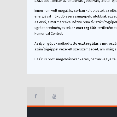
századba, amikor az öntöttvas gépállvány átütő fej
Innen nem volt megállás, sorban keletkeztek az elő
energiával működő szerszámgépek; utóbbiak egyedi
Az első, a mai mércével nézve primitív számítógépe
ugrást eredményeztek az
esztergálás
területén: e
Numerical Control.
Az ilyen gépek működtette
esztergálás
a mikroszá
számítógéppel vezérelt szerszámgépet, ami máig a 
Ha Ön is profi megoldásokat keres, bátran vegye fel