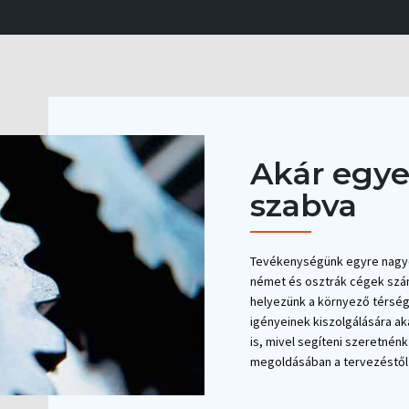
Akár egye
szabva
Tevékenységünk egyre nagyob
német és osztrák cégek szám
helyezünk a környező térség
igényeinek kiszolgálására a
is, mivel segíteni szeretné
megoldásában a tervezéstől 