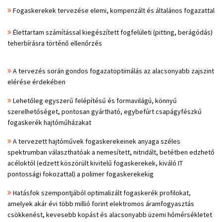
Fogaskerekek tervezése elemi, kompenzált és általános fogazattal
Élettartam számítással kiegészített fogfelületi (pitting, berágódás)
teherbírásra történő ellenőrzés​​
A tervezés során gondos fogazatoptimálás az alacsonyabb zajszint
elérése érdekében
Lehetőleg egyszerű felépítésű és formavilágú, könnyű
szerelhetőséget, pontosan gyártható, egybefúrt csapágyfészkű
fogaskerék hajtóműházakat
A tervezett hajtóművek fogaskerekeinek anyaga széles
spektrumban választhatóak a nemesített, nitridált, betétben edzhető
acéloktól (edzett köszörült kivitelű fogaskerekek, kiváló IT
pontossági fokozattal) a polimer fogaskerekekig
Hatásfok szempontjából optimalizált fogaskerék profilokat,
amelyek akár évi több millió forint elektromos áramfogyasztás
csökkenést, kevesebb kopást és alacsonyabb üzemi hőmérsékletet