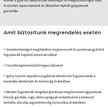
esetén a gyártott alkatrészek minőségét és megbízhatóságát több
évtizedes tapasztalatunk és állandóan fejlődő gépparkunk
garantálja.
Amit biztosítunk megrendelés esetén
Üzembiztonságot megfelelően megtervezett és pontosan gyártott
fogaskerék hajtómű konstrukciókkal
Feszültségmentesített hegesztéseket
Igény szerint repedésvizsgálattal ellenőrzött fogaskerekek a
maximális élettartam és biztonság érdekébe​n
Minden fogaskerék tengelye gondosan megtervezett ágyazással
készül, gördülő, vagy siklócsapágyak beépítésével a kedvező
terhelés eloszlás egyenletesség biztosítása érdekében