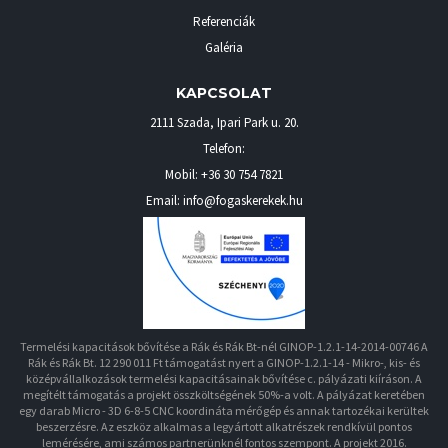
Referenciák
Galéria
KAPCSOLAT
2111 Szada
,
Ipari Park u. 20.
Telefon:
Mobil:
+36 30 754 7821
Email: info@fogaskerekek.hu
Termelési kapacitások bővítése a Rák és Rák Bt-nél GINOP-1.2.1-14-2014-00746 A
Rák és Rák Bt. 12 290 011 Ft támogatást nyert a GINOP-1.2.1-14 - Mikro-, kis- és
középvállalkozások termelési kapacitásainak bővítése c. pályázati kiíráson. A
megítélt támogatás a projekt összköltségének 50%-a volt. A pályázat keretében
egy darab Micro - 3D 6-8-5 CNC koordináta mérőgép és annak tartozékai kerültek
beszerzésre. Az eszköz alkalmas a legyártott alkatrészek rendkívül pontos
lemérésére, ami számos partnerünknél fontos szempont. A projekt 2016.