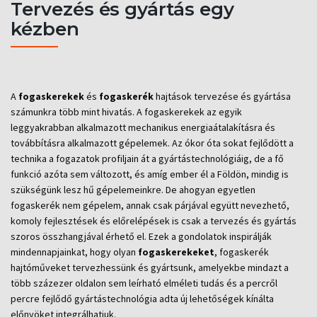
Tervezés és gyártás egy
kézben
A
fogaskerekek
és
fogaskerék
hajtások tervezése és gyártása
számunkra több mint hivatás. A fogaskerekek az egyik
leggyakrabban alkalmazott mechanikus energiaátalakításra és
továbbításra alkalmazott gépelemek. Az ókor óta sokat fejlődött a
technika a fogazatok profiljain át a gyártástechnológiáig, de a fő
funkció azóta sem változott, és amíg ember él a Földön, mindig is
szükségünk lesz hű gépelemeinkre. De ahogyan egyetlen
fogaskerék nem gépelem, annak csak párjával együtt nevezhető,
komoly fejlesztések és előrelépések is csak a tervezés és gyártás
szoros összhangjával érhető el. Ezek a gondolatok inspirálják
mindennapjainkat, hogy olyan
fogaskerekeket
, fogaskerék
hajtóműveket tervezhessünk és gyártsunk, amelyekbe mindazt a
több százezer oldalon sem leírható elméleti tudás és a percről
percre fejlődő gyártástechnológia adta új lehetőségek kínálta
előnyöket integrálhatjuk.