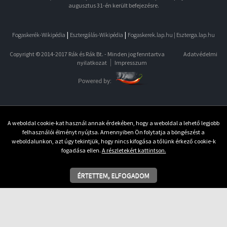
augusztus 31-én került befejezésre.
|
|
Fogaskerék-Wikipédia
Esztergálás-Wikipédia
Fogaskerek.lap.hu |
Eszterga.lap.hu
Copyright © 2014-2017 Rák és Rák Bt. - Minden jog fenntartva
Adatvédelmi
nyilatkozat
Impresszum
A weboldal cookie-kat használ annak érdekében, hogy a weboldal a lehető legjobb
felhasználói élményt nyújtsa. Amennyiben Ön folytatja a böngészést a
weboldalunkon, azt úgy tekintjük, hogy nincs kifogása a tőlünk érkező cookie-k
fogadása ellen.
A részletekért kattintson.
ÉRTETTEM, ELFOGADOM