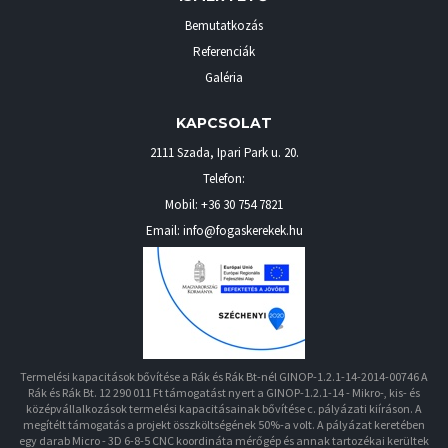
Bemutatkozás
Referenciák
Galéria
KAPCSOLAT
2111 Szada
,
Ipari Park u. 20.
Telefon:
Mobil:
+36 30 754 7821
Email: info@fogaskerekek.hu
Termelési kapacitások bővítése a Rák és Rák Bt-nél GINOP-1.2.1-14-2014-00746 A
Rák és Rák Bt. 12 290 011 Ft támogatást nyert a GINOP-1.2.1-14 - Mikro-, kis- és
középvállalkozások termelési kapacitásainak bővítése c. pályázati kiíráson. A
megítélt támogatás a projekt összköltségének 50%-a volt. A pályázat keretében
egy darab Micro - 3D 6-8-5 CNC koordináta mérőgép és annak tartozékai kerültek