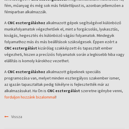
fém, műanyag és még sok más felülettípust is, azonban jellemzően a
fémiparban alkalmazzák.
A
CNC esztergáláshoz
alkalmazott gépek segítségével különböző
munkafolyamatok végezhetőek el, mint a forgácsolás, lyukasztás,
kivágás, hegesztés és különböző vágási folyamatok. Mindegyik
folyamathoz más és más beállítások szükségesek. Éppen ezért a
CNC esztergálást
kizárólag szakképzett és tapasztalt ember
végezheti, hiszen a precíziós folyamatok során a legkisebb hiba vagy
elállítás is komoly károkhoz vezethet.
A
CNC esztergáláshoz
alkalmazott gépeknek speciális
programozása van, melyet minden esztergályos szakember ismer,
az igazán tapasztaltak pedig tökélyre is fejlesztették már az
alkalmazásukat. Ha Ön is
CNC esztergálást
szeretne igénybe venni,
forduljon hozzánk bizalommal
!
Vissza