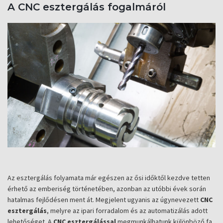
A CNC esztergálás fogalmáról
Az esztergálás folyamata már egészen az ősi időktől kezdve tetten
érhető az emberiség történetében, azonban az utóbbi évek során
hatalmas fejlődésen ment át. Megjelent ugyanis az úgynevezett
CNC
esztergálás
, melyre az ipari forradalom és az automatizálás adott
lehetőséget. A
CNC esztergálással
megmunkálhatunk különböző fa,