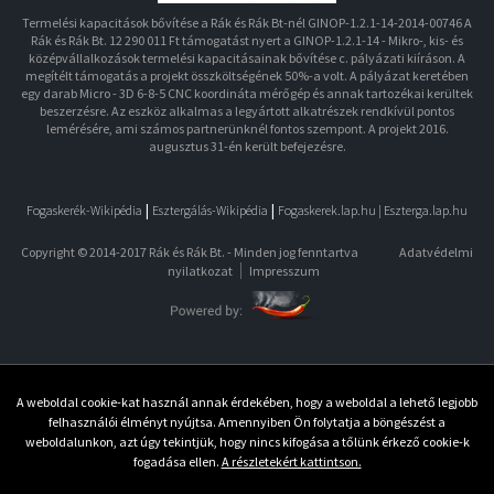
Termelési kapacitások bővítése a Rák és Rák Bt-nél GINOP-1.2.1-14-2014-00746 A
Rák és Rák Bt. 12 290 011 Ft támogatást nyert a GINOP-1.2.1-14 - Mikro-, kis- és
középvállalkozások termelési kapacitásainak bővítése c. pályázati kiíráson. A
megítélt támogatás a projekt összköltségének 50%-a volt. A pályázat keretében
egy darab Micro - 3D 6-8-5 CNC koordináta mérőgép és annak tartozékai kerültek
beszerzésre. Az eszköz alkalmas a legyártott alkatrészek rendkívül pontos
lemérésére, ami számos partnerünknél fontos szempont. A projekt 2016.
augusztus 31-én került befejezésre.
|
|
Fogaskerék-Wikipédia
Esztergálás-Wikipédia
Fogaskerek.lap.hu |
Eszterga.lap.hu
Copyright © 2014-2017 Rák és Rák Bt. - Minden jog fenntartva
Adatvédelmi
nyilatkozat
Impresszum
A weboldal cookie-kat használ annak érdekében, hogy a weboldal a lehető legjobb
felhasználói élményt nyújtsa. Amennyiben Ön folytatja a böngészést a
weboldalunkon, azt úgy tekintjük, hogy nincs kifogása a tőlünk érkező cookie-k
fogadása ellen.
A részletekért kattintson.