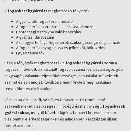
A
fogaskerékgyártást
meghatározó tényezők:
A gyártandó fogaskerék mérete
A fogaskerék szerkezeti kialakítási jellemzői
Pontossági osztályba való besorolás
A gyártási darabszám
Az előgyártmányú fogaskerék szükségessége és jellemzői
A fogaskerék anyag típusa és jellemzői, hőkezelés
Egyéb tényezők
Ezek a tényezők meghatározzák a
fogaskerékgyártás
során a
fogazási műveletben használt fogások számát és a szükséges gép
nagyságát, valamint teljesítőképességét, a munkálati műveletek
számát és sorrendjét, továbbá a finomfelületi megmunkálási
tényezőket és elvárásokat.
Válasszon Ön is profi, sok éves tapasztalattal rendelkező
szakembereket a szükséges minőségű és mennyiségű
fogaskerék
gyártásához
, melyről bővebb tájékoztatásért keressen minket
bizalommal elérhetőségeinken és mindenben készséggel állunk
rendelkezésére!