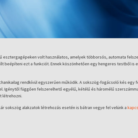
esztergagépeken volt használatos, amelyek többorsós, automata felszere
t beépíteni ezt a funkciót. Ennek köszönhetően egy hengeres testből is
hanikailag rendkívül egyszerűen működik. A sokszög-fogácsoló kés egy fo
 Igénytől függően felszerelhető egyélű, kétélű és háromélű szerszámmal
 létrehozni.
ár sokszög alakzatok létrehozás esetén is bátran vegye fel velünk a
kapcs