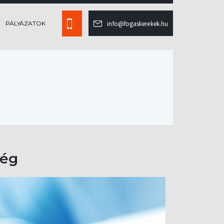
PÁLYÁZATOK
info@fogaskerekek.hu
ség