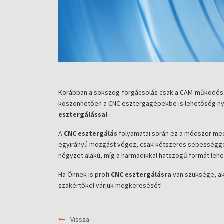
Korábban a sokszög-forgácsolás csak a CAM-működésű 
köszönhetően a CNC esztergagépekbe is lehetőség nyíl
esztergálással
.
A
CNC esztergálás
folyamatai során ez a módszer mec
egyirányú mozgást végez, csak kétszeres sebességgel.
négyzet alakú, míg a harmadikkal hatszögű formát lehet
Ha Önnek is profi
CNC esztergálásra
van szüksége, ak
szakértőkel várjuk megkeresését!
Vissza