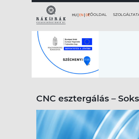
FŐOLDAL
SZOLGÁLTAT
HU
|
EN
|
DE
CNC esztergálás – Sok