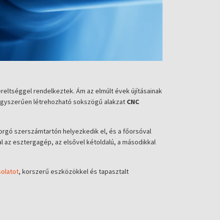
ltséggel rendelkeztek. Ám az elmúlt évek újításainak
 egyszerűen létrehozható sokszögű alakzat
CNC
rgó szerszámtartón helyezkedik el, és a főorsóval
 az esztergagép, az elsővel kétoldalú, a másodikkal
olatot
, korszerű eszközökkel és tapasztalt