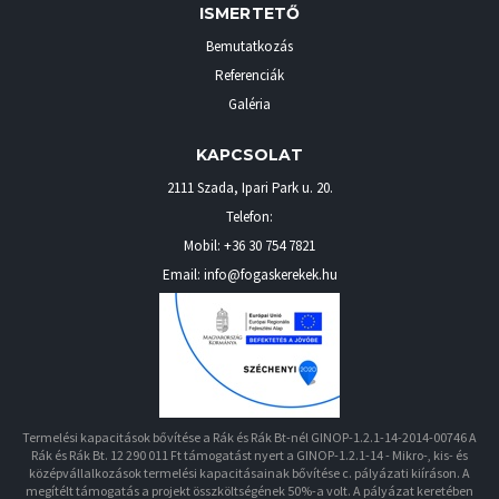
ISMERTETŐ
Bemutatkozás
Referenciák
Galéria
KAPCSOLAT
2111 Szada
,
Ipari Park u. 20.
Telefon:
Mobil:
+36 30 754 7821
Email: info@fogaskerekek.hu
Termelési kapacitások bővítése a Rák és Rák Bt-nél GINOP-1.2.1-14-2014-00746 A
Rák és Rák Bt. 12 290 011 Ft támogatást nyert a GINOP-1.2.1-14 - Mikro-, kis- és
középvállalkozások termelési kapacitásainak bővítése c. pályázati kiíráson. A
megítélt támogatás a projekt összköltségének 50%-a volt. A pályázat keretében