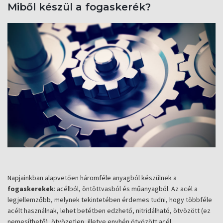
Miből készül a fogaskerék?
Napjainkban alapvetően háromféle anyagból készülnek a
fogaskerekek
: acélból, öntöttvasból és műanyagból. Az acél a
legjellemzőbb, melynek tekintetében érdemes tudni, hogy többféle
acélt használnak, lehet betétben edzhető, nitridálható, ötvözött (ez
nemesíthető), ötvözetlen, illetve enyhén ötvözött acél.