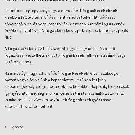
Itt fontos megjegyezni, hogy a nemesített
fogaskerekeknek
kisebb a felületi teherbírása, mint az edzetteké. Nitridálással
növelhető a berágódási teherbírás, viszont a nitridált
fogaskerék
érzékeny az ütésre. A
fogaskerekek
legideálisabb keménysége 60
HRc.
A
fogaskerekek
kivitelük szerint aggyal, agy nélkül és belső
fogazással készülhetnek. Ezt a
fogaskerék
felhasználásának célja
határozza meg.
Ha minőségi, nagy teherbírású
fogaskerekekre
van szüksége,
bátran vegye fel velünk a kapcsolatot! Cégünk a legjobb
alapanyagokból, a legmodernebb eszközökkel dolgozik, hiszen csak
így nyújtható minőségi munka. Kérje bátran tanácsainkat, szakértő
munkatársaink szívesen segítenek
fogaskerékgyártással
kapcsolatos kérdéseiben!
Vissza