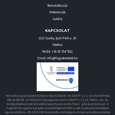
Bemutatkozás
Referenciák
Galéria
KAPCSOLAT
2111 Szada
,
Ipari Park u. 20.
Telefon:
Mobil:
+36 30 754 7821
Email: info@fogaskerekek.hu
Termelési kapacitások bővítése a Rák és Rák Bt-nél GINOP-1.2.1-14-2014-00746 A
Rák és Rák Bt. 12 290 011 Ft támogatást nyert a GINOP-1.2.1-14 - Mikro-, kis- és
középvállalkozások termelési kapacitásainak bővítése c. pályázati kiíráson. A
megítélt támogatás a projekt összköltségének 50%-a volt. A pályázat keretében
egy darab Micro - 3D 6-8-5 CNC koordináta mérőgép és annak tartozékai kerültek