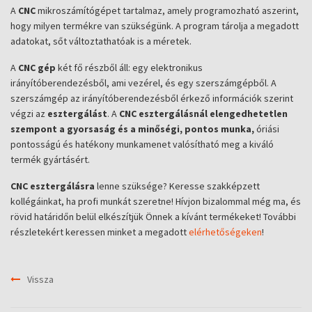
A
CNC
mikroszámítógépet tartalmaz, amely programozható aszerint,
hogy milyen termékre van szükségünk. A program tárolja a megadott
adatokat, sőt változtathatóak is a méretek.
A
CNC gép
két fő részből áll: egy elektronikus
irányítóberendezésből, ami vezérel, és egy szerszámgépből. A
szerszámgép az irányítóberendezésből érkező információk szerint
végzi az
esztergálást
. A
CNC esztergálásnál elengedhetetlen
szempont a gyorsaság és a minőségi, pontos munka,
óriási
pontosságú és hatékony munkamenet valósítható meg a kiváló
termék gyártásért.
CNC esztergálásra
lenne szüksége? Keresse szakképzett
kollégáinkat, ha profi munkát szeretne! Hívjon bizalommal még ma, és
rövid határidőn belül elkészítjük Önnek a kívánt termékeket! További
részletekért keressen minket a megadott
elérhetőségeken
!
Vissza