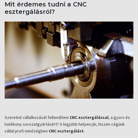
Mit érdemes tudni a CNC
esztergálásról?
Szeretné vállalkozását fellendíteni
CNC esztergálás
sal
, a gyors és
hatékony sorozatgyártásért? A legjobb helyen jár, hiszen cégünk
vállal profi minőségben
CNC esztergálást
.