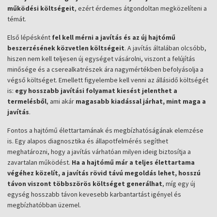
működési költségeit
, ezért érdemes átgondoltan megközelíteni a
témát.
Első lépésként
fel kell mérni a javítás és az új hajtómű
beszerzésének közvetlen költségeit
. A javítás általában olcsóbb,
hiszen nem kell teljesen új egységet vásárolni, viszont a felújítás
minősége és a cserealkatrészek ára nagymértékben befolyásolja a
végső költséget. Emellett figyelembe kell venni az állásidő költségét
is:
egy hosszabb javítási folyamat kiesést jelenthet a
termelésből
, ami akár
magasabb kiadással járhat, mint maga a
javítás
.
Fontos a hajtómű élettartamának és megbízhatóságának elemzése
is. Egy alapos diagnosztika és állapotfelmérés segíthet
meghatározni, hogy a javítás várhatóan milyen ideig biztosítja a
zavartalan működést.
Ha a hajtómű már a teljes élettartama
végéhez közelít, a javítás rövid távú megoldás lehet, hosszú
távon viszont többszörös költséget generálhat
, míg egy új
egység hosszabb távon kevesebb karbantartást igényel és
megbízhatóbban üzemel.