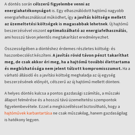
A döntés során
célszerű figyelembe venni az
energiahatékonyságot
is. Egy elhasználódott hajtómű nagyobb
energiafelhasználással működhet, így
a javítás költsége mellett
az üzemeltetési költségek is magasabbak lehetnek
. Új hajtómű
beszerzésével viszont
optimalizálható az energiafelhasználás
,
ami hosszú távon jelentős megtakarítást eredményezhet.
Összességében a döntéshez érdemes részletes költség- és
haszonbecslést készíteni.
A javítás rövid távon pénzt takaríthat
meg, de csak akkor éri meg, ha a hajtómű további élettartama
és megbízhatósága nem jelent túlzott kompromisszumot.
Ha a
várható állásidő és a javítási költség meghaladja az új egység
beszerzésének előnyét, célszerű az új hajtómű mellett dönteni.
A helyes döntés kulcsa a pontos gazdasági számítás, a műszaki
állapot felmérése és a hosszú távú üzemeltetési szempontok
figyelembevétele. Ezzel a megközelítéssel biztosítható, hogy a
hajtóművek karbantartása
ne csak műszakilag, hanem gazdaságilag
is hatékony legyen.