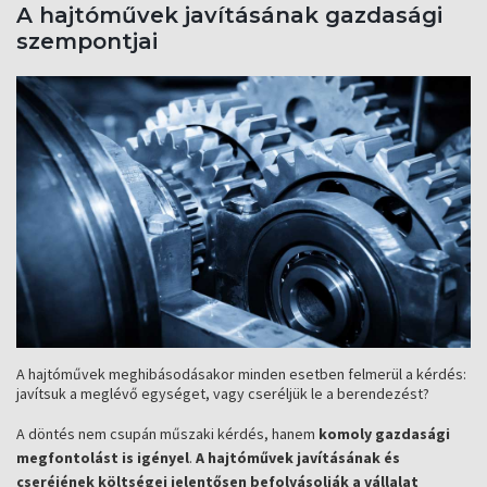
A hajtóművek javításának gazdasági
szempontjai
A hajtóművek meghibásodásakor minden esetben felmerül a kérdés:
javítsuk a meglévő egységet, vagy cseréljük le a berendezést?
A döntés nem csupán műszaki kérdés, hanem
komoly gazdasági
megfontolást is igényel
.
A hajtóművek javításának és
cseréjének költségei jelentősen befolyásolják a vállalat