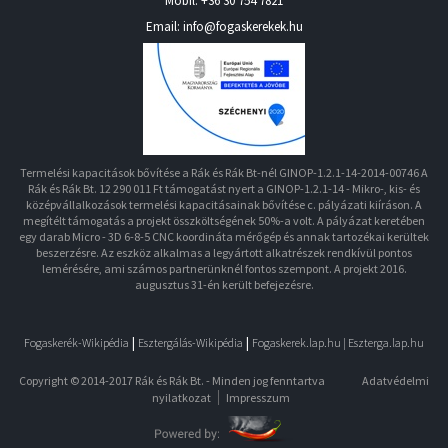
Mobil:
+36 30 754 7821
Email: info@fogaskerekek.hu
Termelési kapacitások bővítése a Rák és Rák Bt-nél GINOP-1.2.1-14-2014-00746 A
Rák és Rák Bt. 12 290 011 Ft támogatást nyert a GINOP-1.2.1-14 - Mikro-, kis- és
középvállalkozások termelési kapacitásainak bővítése c. pályázati kiíráson. A
megítélt támogatás a projekt összköltségének 50%-a volt. A pályázat keretében
egy darab Micro - 3D 6-8-5 CNC koordináta mérőgép és annak tartozékai kerültek
beszerzésre. Az eszköz alkalmas a legyártott alkatrészek rendkívül pontos
lemérésére, ami számos partnerünknél fontos szempont. A projekt 2016.
augusztus 31-én került befejezésre.
|
|
Fogaskerék-Wikipédia
Esztergálás-Wikipédia
Fogaskerek.lap.hu |
Eszterga.lap.hu
Copyright © 2014-2017 Rák és Rák Bt. - Minden jog fenntartva
Adatvédelmi
nyilatkozat
Impresszum