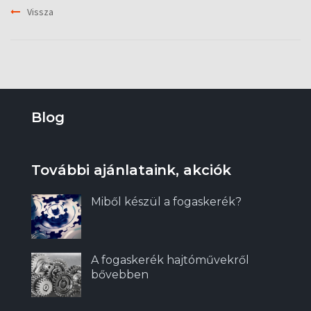
Vissza
Blog
További ajánlataink, akciók
Miből készül a fogaskerék?
A fogaskerék hajtóművekről
bővebben