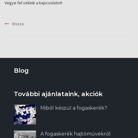
Vegye fel velünk a kapcsolatot!
Vissza
Blog
További ajánlataink, akciók
Miből készül a fogaskerék?
A fogaskerék hajtóművekről