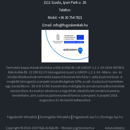
2111 Szada
,
Ipari Park u. 20.
Telefon:
Mobil:
+36 30 754 7821
Email: info@fogaskerekek.hu
Termelési kapacitások bővítése a Rák és Rák Bt-nél GINOP-1.2.1-14-2014-00746 A
Rák és Rák Bt. 12 290 011 Ft támogatást nyert a GINOP-1.2.1-14 - Mikro-, kis- és
középvállalkozások termelési kapacitásainak bővítése c. pályázati kiíráson. A
megítélt támogatás a projekt összköltségének 50%-a volt. A pályázat keretében
egy darab Micro - 3D 6-8-5 CNC koordináta mérőgép és annak tartozékai kerültek
beszerzésre. Az eszköz alkalmas a legyártott alkatrészek rendkívül pontos
lemérésére, ami számos partnerünknél fontos szempont. A projekt 2016.
augusztus 31-én került befejezésre.
|
|
Fogaskerék-Wikipédia
Esztergálás-Wikipédia
Fogaskerek.lap.hu |
Eszterga.lap.hu
Copyright © 2014-2017 Rák és Rák Bt. - Minden jog fenntartva
Adatvédelmi