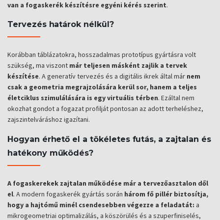
van a fogaskerék készítésre egyéni kérés szerint
.
Tervezés határok nélkül?
Korábban táblázatokra, hosszadalmas prototípus gyártásra volt
szükség, ma viszont
már teljesen másként zajlik a tervek
készítése
. A generatív tervezés és a digitális ikrek által már
nem
csak a geometria megrajzolására kerül sor, hanem a teljes
életciklus szimulálására is egy virtuális térben
. Ezáltal nem
okozhat gondot a fogazat profilját pontosan az adott terheléshez,
zajszintelváráshoz igazítani.
Hogyan érhető el a tökéletes futás, a zajtalan és
hatékony működés?
A fogaskerekek zajtalan működése már a tervezőasztalon dől
el
. A modern fogaskerék gyártás során
három fő pillér biztosítja,
hogy a hajtómű minél csendesebben végezze a feladatát:
a
mikrogeometriai optimalizálás, a köszörülés és a szuperfiniselés,