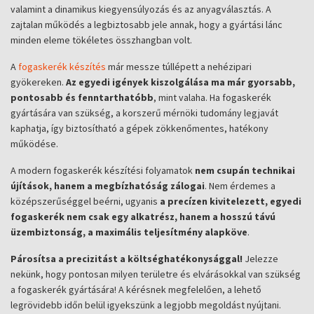
valamint a dinamikus kiegyensúlyozás és az anyagválasztás. A
zajtalan működés a legbiztosabb jele annak, hogy a gyártási lánc
minden eleme tökéletes összhangban volt.
A
fogaskerék készítés
már messze túllépett a nehézipari
gyökereken.
Az egyedi igények kiszolgálása ma már gyorsabb,
pontosabb és fenntarthatóbb
, mint valaha. Ha fogaskerék
gyártására van szükség, a korszerű mérnöki tudomány legjavát
kaphatja, így biztosítható a gépek zökkenőmentes, hatékony
működése.
A modern fogaskerék készítési folyamatok
nem csupán technikai
újítások, hanem a megbízhatóság zálogai
. Nem érdemes a
középszerűséggel beérni, ugyanis
a precízen kivitelezett, egyedi
fogaskerék nem csak egy alkatrész, hanem a hosszú távú
üzembiztonság, a maximális teljesítmény alapköve
.
Párosítsa a precizitást a költséghatékonysággal!
Jelezze
nekünk, hogy pontosan milyen területre és elvárásokkal van szükség
a fogaskerék gyártására! A kérésnek megfelelően, a lehető
legrövidebb időn belül igyekszünk a legjobb megoldást nyújtani.