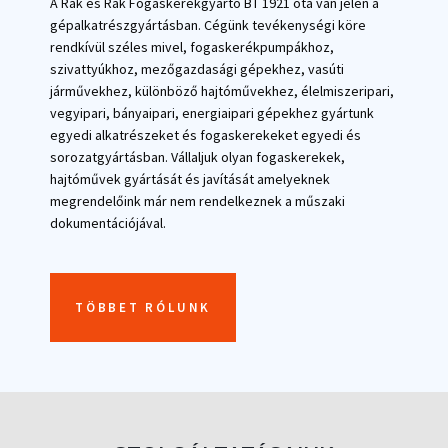
A Rák és Rák Fogaskerékgyártó BT 1921 óta van jelen a
gépalkatrészgyártásban. Cégünk tevékenységi köre
rendkívül széles mivel, fogaskerékpumpákhoz,
szivattyúkhoz, mezőgazdasági gépekhez, vasúti
járművekhez, különböző hajtóművekhez, élelmiszeripari,
vegyipari, bányaipari, energiaipari gépekhez gyártunk
egyedi alkatrészeket és fogaskerekeket egyedi és
sorozatgyártásban. Vállaljuk olyan fogaskerekek,
hajtóművek gyártását és javítását amelyeknek
megrendelőink már nem rendelkeznek a műszaki
dokumentációjával.
TÖBBET RÓLUNK