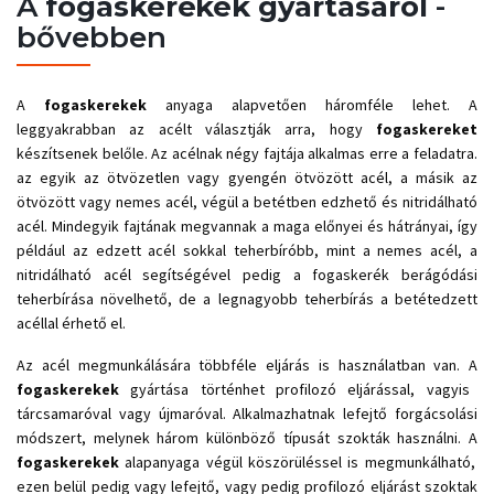
A
fogaskerekek
gyártásáról
-
bővebben
A
fogaskerekek
anyaga alapvetően háromféle lehet. A
leggyakrabban az acélt választják arra, hogy
fogaskereket
készítsenek belőle. Az acélnak négy fajtája alkalmas erre a feladatra.
az egyik az ötvözetlen vagy gyengén ötvözött acél, a másik az
ötvözött vagy nemes acél, végül a betétben edzhető és nitridálható
acél. Mindegyik fajtának megvannak a maga előnyei és hátrányai, így
például az edzett acél sokkal teherbíróbb, mint a nemes acél, a
nitridálható acél segítségével pedig a fogaskerék berágódási
teherbírása növelhető, de a legnagyobb teherbírás a betétedzett
acéllal érhető el.
Az acél megmunkálására többféle eljárás is használatban van. A
fogaskerekek
gyártása történhet profilozó eljárással, vagyis
tárcsamaróval vagy újmaróval. Alkalmazhatnak lefejtő forgácsolási
módszert, melynek három különböző típusát szokták használni. A
fogaskerekek
alapanyaga végül köszörüléssel is megmunkálható,
ezen belül pedig vagy lefejtő, vagy pedig profilozó eljárást szoktak