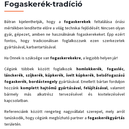
Fogaskerék-tradíció
Bátran kijelenthetjük, hogy a
fogaskerekek
feltalálása óriási
mértékben lendítette előre a világ technikai fejlődését. Nincsen olyan
gyár, gépezet, amiben ne használnának fogaskerekeket. Épp ezért
fontos, hogy tradicionálisan foglalkozzunk ezen szerkezetek
gyártásával, karbantartásával.
Ha Önnek is szüksége van
fogaskerekekre
, a legjobb helyen jár!
Cégünk többek között foglalkozik
homlokkerék
,
fogasléc
,
lánckerék
,
szíjkerék
,
kúpkerék
,
ívelt
kúpkerék
,
belsőfogazású
fogaskerék
,
bordástengely
gyártásával. Emellett bártan forduljon
hozzánk
komplett hajtómű gyártásával
,
felújításával
, valamint
bármely más alkatrész tervezésével és kivitelezésével
kapcsolatban.
Referenciáink között rengeteg nagyvállalat szerepel, mely arról
tanúskodik, hogy cégünk megbízható partner a
fogaskerékgyártás
területén.