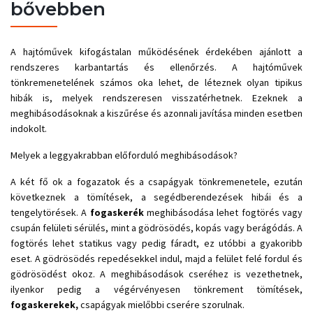
bővebben
A hajtóművek kifogástalan működésének érdekében ajánlott a
rendszeres karbantartás és ellenőrzés. A hajtóművek
tönkremenetelének számos oka lehet, de léteznek olyan tipikus
hibák is, melyek rendszeresen visszatérhetnek. Ezeknek a
meghibásodásoknak a kiszűrése és azonnali javítása minden esetben
indokolt.
Melyek a leggyakrabban előforduló meghibásodások?
A két fő ok a fogazatok és a csapágyak tönkremenetele, ezután
következnek a tömítések, a segédberendezések hibái és a
tengelytörések. A
fogaskerék
meghibásodása lehet fogtörés vagy
csupán felületi sérülés, mint a gödrösödés, kopás vagy berágódás. A
fogtörés lehet statikus vagy pedig fáradt, ez utóbbi a gyakoribb
eset. A gödrösödés repedésekkel indul, majd a felület felé fordul és
gödrösödést okoz. A meghibásodások cseréhez is vezethetnek,
ilyenkor pedig a végérvényesen tönkrement tömítések,
fogaskerekek,
csapágyak mielőbbi cserére szorulnak.