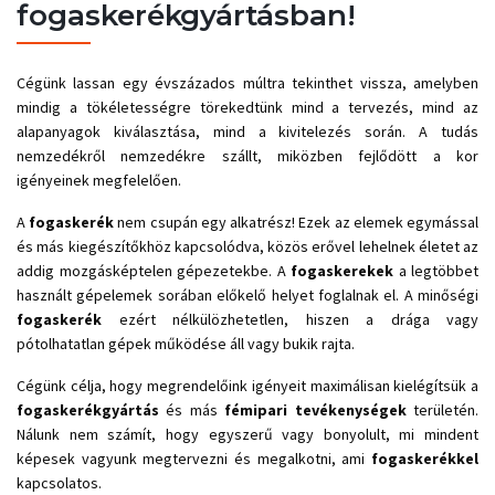
fogaskerékgyártásban!
Cégünk lassan egy évszázados múltra tekinthet vissza, amelyben
mindig a tökéletességre törekedtünk mind a tervezés, mind az
alapanyagok kiválasztása, mind a kivitelezés során. A tudás
nemzedékről nemzedékre szállt, miközben fejlődött a kor
igényeinek megfelelően.
A
fogaskerék
nem csupán egy alkatrész! Ezek az elemek egymással
és más kiegészítőkhöz kapcsolódva, közös erővel lehelnek életet az
addig mozgásképtelen gépezetekbe. A
fogaskerekek
a legtöbbet
használt gépelemek sorában előkelő helyet foglalnak el. A minőségi
fogaskerék
ezért nélkülözhetetlen, hiszen a drága vagy
pótolhatatlan gépek működése áll vagy bukik rajta.
Cégünk célja, hogy megrendelőink igényeit maximálisan kielégítsük a
fogaskerékgyártás
és más
fémipari tevékenységek
területén.
Nálunk nem számít, hogy egyszerű vagy bonyolult, mi mindent
képesek vagyunk megtervezni és megalkotni, ami
fogaskerékkel
kapcsolatos.