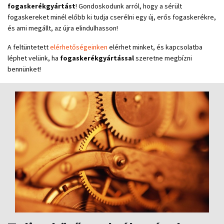
fogaskerékgyártást
! Gondoskodunk arról, hogy a sérült
fogaskereket minél előbb ki tudja cserélni egy új, erős fogaskerékre,
és ami megállt, az újra elindulhasson!
A feltüntetett
elérhetőségeinken
elérhet minket, és kapcsolatba
léphet velünk, ha
fogaskerékgyártással
szeretne megbízni
bennünket!