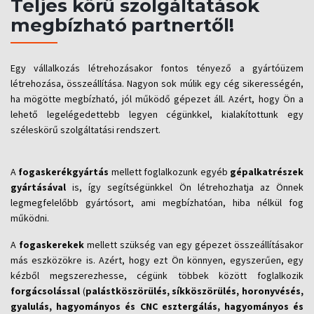
Teljes körű szolgáltatások
megbízható partnertől!
Egy vállalkozás létrehozásakor fontos tényező a gyártóüzem
létrehozása, összeállítása. Nagyon sok múlik egy cég sikerességén,
ha mögötte megbízható, jól működő gépezet áll. Azért, hogy Ön a
lehető legelégedettebb legyen cégünkkel, kialakítottunk egy
széleskörű szolgáltatási rendszert.
A
fogaskerékgyártás
mellett foglalkozunk egyéb
gépalkatrészek
gyártásával
is, így segítségünkkel Ön létrehozhatja az Önnek
legmegfelelőbb gyártósort, ami megbízhatóan, hiba nélkül fog
működni.
A
fogaskerekek
mellett szükség van egy gépezet összeállításakor
más eszközökre is. Azért, hogy ezt Ön könnyen, egyszerűen, egy
kézből megszerezhesse, cégünk többek között foglalkozik
forgácsolással
(
palástköszörülés, síkköszörülés, horonyvésés,
gyalulás, hagyományos és CNC esztergálás, hagyományos és