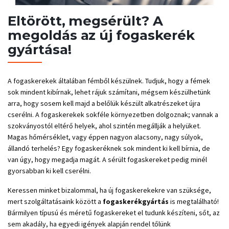
Eltörött, megsérült? A
megoldás az új fogaskerék
gyártása!
A fogaskerekek általában fémből készülnek. Tudjuk, hogy a fémek
sok mindent kibírnak, lehet rájuk számítani, mégsem készülhetünk
arra, hogy sosem kell majd a belőlük készült alkatrészeket újra
cserélni. A fogaskerekek sokféle környezetben dolgoznak; vannak a
szokványostól eltérő helyek, ahol szintén megállják a helyüket.
Magas hőmérséklet, vagy éppen nagyon alacsony, nagy súlyok,
állandó terhelés? Egy fogaskeréknek sok mindent ki kell bírnia, de
van úgy, hogy megadja magát. A sérült fogaskereket pedig minél
gyorsabban ki kell cserélni.
Keressen minket bizalommal, ha új fogaskerekekre van szüksége,
mert szolgáltatásaink között a
fogaskerékgyártás
is megtalálható!
Bármilyen típusú és méretű fogaskereket el tudunk készíteni, sőt, az
sem akadály, ha egyedi igények alapján rendel tőlünk