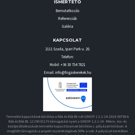
ISMERTETŐ
Bemutatkozás
Referenciák
Galéria
KAPCSOLAT
2111 Szada
,
Ipari Park u. 20.
Telefon:
Mobil:
+36 30 754 7821
Email: info@fogaskerekek.hu
Termelési kapacitások bővítése a Rák és Rák Bt-nél GINOP-1.2.1-14-2014-00746 A
Rák és Rák Bt. 12 290 011 Ft támogatást nyert a GINOP-1.2.1-14 - Mikro-, kis- és
középvállalkozások termelési kapacitásainak bővítése c. pályázati kiíráson. A
megítélt támogatás a projekt összköltségének 50%-a volt. A pályázat keretében