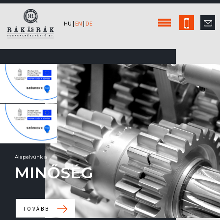
HU
|
EN
|
DE
Alapelvünk a
MINŐSÉG
TOVÁBB