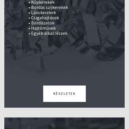
• Kúpkerekek
• Bordás szíjkerekek
• Lánckerekek
• Csigahajtások
• Bordázatok
• Hajtóművek
• Egyéb alkatrészek
RÉSZLETEK