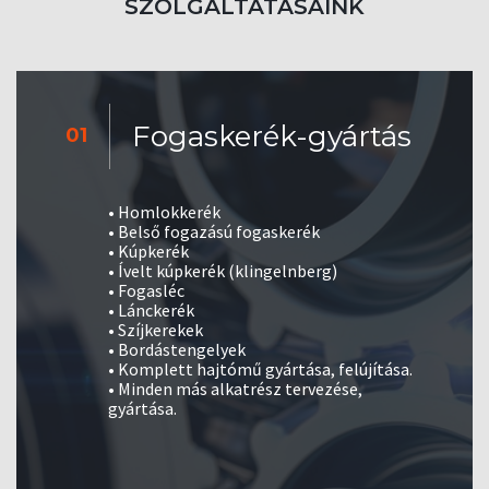
SZOLGÁLTATÁSAINK
Fogaskerék-gyártás
01
• Homlokkerék
• Belső fogazású fogaskerék
• Kúpkerék
• Ívelt kúpkerék (klingelnberg)
• Fogasléc
• Lánckerék
• Szíjkerekek
• Bordástengelyek
• Komplett hajtómű gyártása, felújítása.
• Minden más alkatrész tervezése,
gyártása.