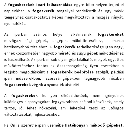
A
fogaskerekek ipari felhasználása
egyre több helyen terjed el
napjainkban. A
fogaskerék
tengellyel rendelkezik és egy másik
tengelyhez csatlakoztatva képes megváltoztatni a mozgás irányát,
nyomatékát.
Az iparban számos helyen alkalmaznak
fogaskereket
mezőgazdasági gépek, kisgépek működtetéséhez, a munka
hatékonyabbá tételéhez. A
fogaskerék
terhelhetősége igen nagy,
ennek köszönhetően nagyobb méretű és súlyú gépek működéséhez
is használható. Az iparban sok olyan gép található, melyek együttes
működtetéséhez fontos az összehangoltság. Ilyen esetekben a
legjobb megoldásként a
fogaskerék beépítése
szolgál, például
ipari műszerekben, szerszámgépekben legnagyobb részben
fogaskerekek
végzik a nyomaték átvitelét.
A
fogaskerekek
könnyen elkészíthetőek, nem igényelnek
különleges alapanyagokat: leggyakrabban acélból készülnek, amely
tartós, jól lehet hőkezelni, ami lehetővé teszi az utólagos
változtatásokat, fejlesztéseket.
Ha Ön is szeretne ipari üzemébe
hatékonyan működő gépeket
,