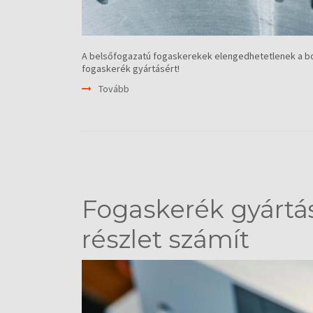
A belsőfogazatú fogaskerekek elengedhetetlenek a b
fogaskerék gyártásért!
Tovább
Fogaskerék gyártá
részlet számít