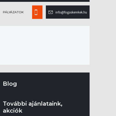
PÁLYÁZATOK
info@fogaskerekek.hu
Blog
További ajánlataink,
akciók