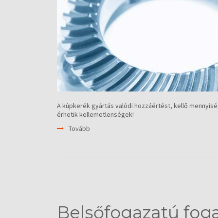
A kúpkerék gyártás valódi hozzáértést, kellő mennyisé
érhetik kellemetlenségek!
Tovább
Belsőfogazatú fog