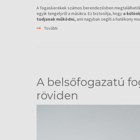
A fogaskerekek számos berendezésben megtalálhatók.
egyik tengelyről a másikra. Ez biztosítja, hogy
a különb
tudjanak működni,
ami nagyban segíti a hatékony mu
Tovább
A belsőfogazatú f
röviden