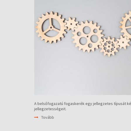
A belsőfogazatú fogaskerék egy jellegzetes típusát k
jellegzetességeit.
Tovább