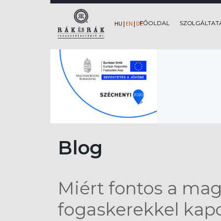
FŐOLDAL
SZOLGÁLTAT
HU
|
EN
|
DE
Blog
Miért fontos a mag
fogaskerekkel kap